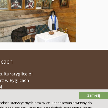
icach
lturaryglice.pl
rz w Ryglicach
pl
Zamknij
celach statystycznych oraz w celu dopasowania witryny do
okonać zmiany ustawień przeglądarki wyłączając opcję