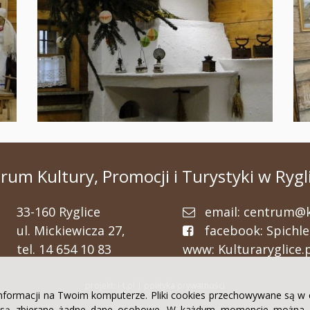
rum Kultury, Promocji i Turystyki w Rygl
33-160 Ryglice
email:
centrum@ku
ul. Mickiewicza 27,
facebook:
Spichle
tel. 14 654 10 83
www:
Kulturaryglice.
projekt: i-t.pl
|
polityka prywatności
informacji na Twoim komputerze. Pliki cookies przechowywane są w 
e są zbierane żadne dane osobowe. W każdym momencie można d