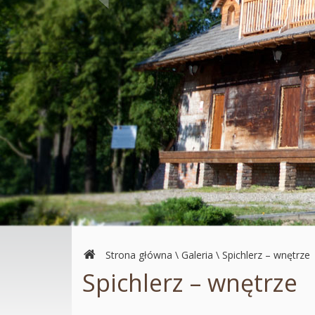
Strona główna
\
Galeria
\
Spichlerz – wnętrze
Spichlerz – wnętrze